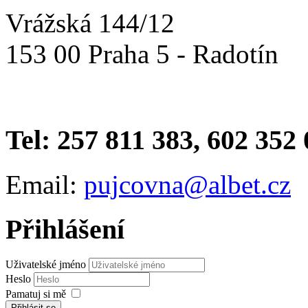
Vrážská 144/12
153 00 Praha 5 - Radotín
Tel: 257 811 383, 602 352
Email:
pujcovna@albet.cz
Přihlášení
Uživatelské jméno
Heslo
Pamatuj si mě
Přihlásit se