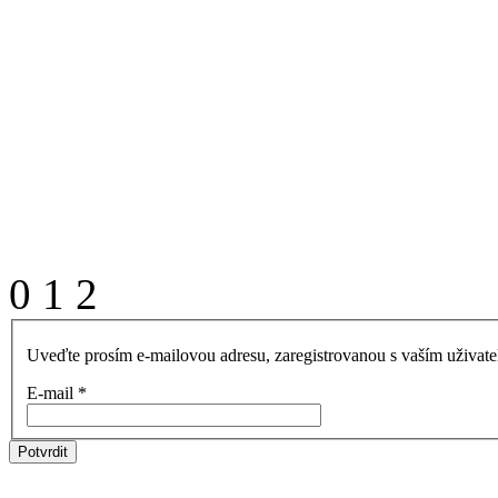
0
1
2
Uveďte prosím e-mailovou adresu, zaregistrovanou s vaším uživate
E-mail
*
Potvrdit